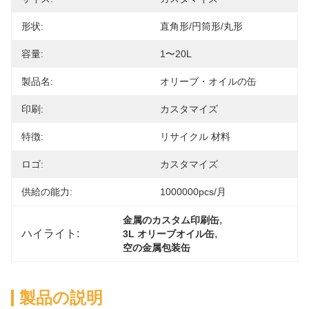
形状:
直角形/円筒形/丸形
容量:
1〜20L
製品名:
オリーブ・オイルの缶
印刷:
カスタマイズ
特徴:
リサイクル 材料
ロゴ:
カスタマイズ
供給の能力:
1000000pcs/月
, 
金属のカスタム印刷缶
ハイライト:
, 
3L オリーブオイル缶
空の金属包装缶
製品の説明