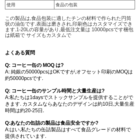
使用
食品の包装
この製品は,食品包装に適したチンの材料で作られた円筒
状の油缶です.表面は磨きされ,印刷色はカスタマイズでき
ます.1-20Lの容量があり,最低注文量は 10000pcsです梱包
は紙箱で サイズもカスタムで
よくある質問
Q: コーヒー缶の MOQ は?
A: 純銀の50000pcsはOKですが,オフセット印刷のMOQは
約50000pcsです.
Q: コーヒー缶のサンプル時間と大量生産は?
A:私たちは1daysでストックサンプルを提供することがで
きます. カスタムならあなたのデザインは約10日,大量生産
時間は約20-25日.
Q:あなたの缶詰の製品は食品安全ですか?
A:はい,私たちの缶詰製品はすべて食品グレードの材料で
提供されています.