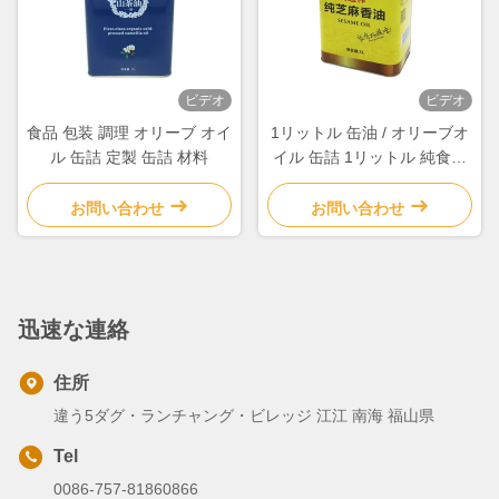
ビデオ
ビデオ
食品 包装 調理 オリーブ オイ
1リットル 缶油 / オリーブオ
ル 缶詰 定製 缶詰 材料
イル 缶詰 1リットル 純食用
油用 缶詰
お問い合わせ
お問い合わせ
迅速な連絡
住所
違う5ダグ・ランチャング・ビレッジ 江江 南海 福山県
Tel
0086-757-81860866