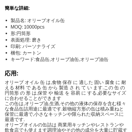
簡単な詳細:
製品名: オリーブオイル缶
MOQ: 10000pcs
形:円筒形
表面処理: 磨き
印刷: パーソナライズ
梱包: カートン
キーワード:食品缶,オリーブ油缶,オリーブ油缶
応用:
オリーブ オイル 缶 は,食物 保存 に 適した 固い 腐食 に 耐
える 材料 で ある 缶 から 製造 さ れ て い ます.この 缶 の
円筒形 の 形 は,保管 や 輸送 を 容易 に する,必要なサイズ
に合わせることができます
この缶は,オリーブ油,生酒,その他の液体の保存を含む様々
な食品缶詰用途に最適です.穀物縦方形の缶は積み重ねと
保管に最適で,小さなキッチンや限られた収納スペースに
最適です.
オリーブオイルの缶詰は 商業用キッチンやレストランや
飲食店でも使えます調理油やその他の成分を大量に貯蔵す