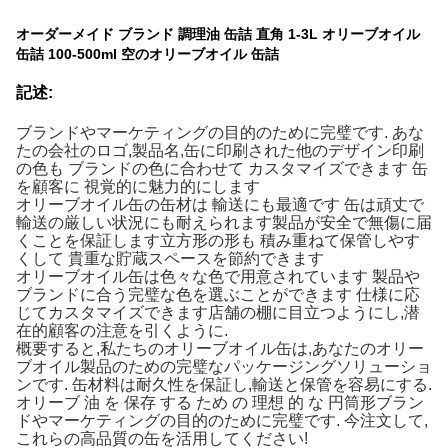
オーダーメイド ブランド 調理油 缶詰 直角 1-3L オリーブオイル
缶詰 100-500ml 空のオリーブオイル 缶詰
記述:
ブランドやマーケティングの目的のために完璧です. あな
たの会社のロゴ,製品名,缶に印刷された他のデザイン印刷
の色も ブランドの色に合わせて カスタマイズできます 缶
を顧客に 視覚的に魅力的にします
オリーブオイル缶の缶材は 輸送にも最適です 缶は頑丈で
輸送の厳しい状況にも耐えられます製品が安全で無傷に届
くことを保証します立方形の形も 積み重ねて保管しやす
くして 貴重な貯蔵スペースを節約できます
オリーブオイル缶は色々な色で用意されています 製品や
ブランドに合う完璧な色を選ぶことができます 仕様に応
じてカスタマイズできます店舗の棚に目立つようにし,潜
在的顧客の注意を引くように.
概要すると,私たちのオリーブオイル缶は,あなたのオリー
ブオイル製品のための完璧なパッケージングソリューショ
ンです. 缶材料は耐久性を保証し,輸送と保管を容易にする.
オリーブ 油 を 保存 する ため の 理想 的 な 円筒形ブラン
ドやマーケティングの目的のために完璧です. 今注文して,
これらの高品質の缶を活用してください!