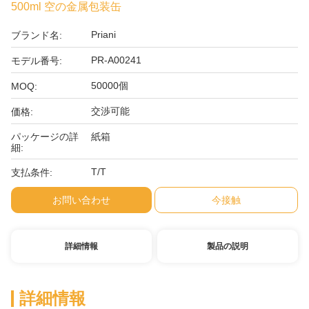
500ml 空の金属包装缶
Priani
ブランド名:
PR-A00241
モデル番号:
50000個
MOQ:
交渉可能
価格:
パッケージの詳
紙箱
細:
T/T
支払条件:
お問い合わせ
今接触
詳細情報
製品の説明
詳細情報