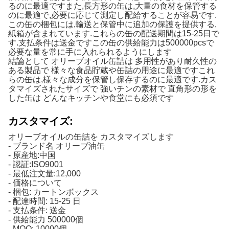
るのに最適ですまた,長方形の缶は,大量の食材を保管する
のに最適で,必要に応じて測定し配給することが容易です.
この缶の梱包には,輸送と保管中に追加の保護を提供する,
紙箱が含まれています.これらの缶の配送期間は15-25日で
す.支払条件は送金ですこの缶の供給能力は500000pcsで
必要な量を常に手に入れられるようにします
結論として オリーブオイル缶詰は 多用性があり耐久性の
ある製品で 様々な食品貯蔵や缶詰の用途に最適ですこれ
らの缶は,様々な成分を保管し保存するのに最適です.カス
タマイズされたサイズで 強いチンの素材で 直角形の形を
した缶は どんなキッチンや食堂にも必須です
カスタマイズ:
オリーブオイルの缶詰を カスタマイズします
- ブランド名 オリーブ油缶
- 原産地:中国
- 認証:ISO9001
- 最低注文量:12,000
- 価格について
- 梱包: カートンボックス
- 配達時間: 15-25 日
- 支払条件: 送金
- 供給能力 500000個
- MOQ: 10000個