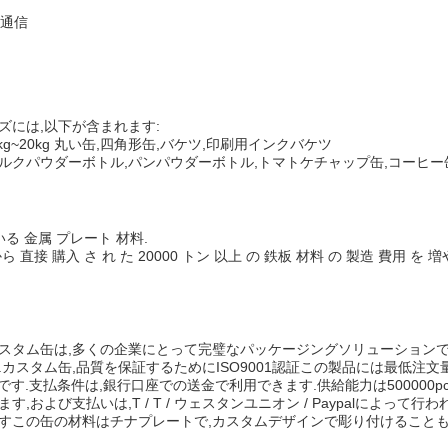
と通信
ズには,以下が含まれます:
kg~20kg 丸い缶,四角形缶,バケツ,印刷用インクバケツ
ミルクパウダーボトル,パンパウダーボトル,トマトケチャップ缶,コーヒー缶,
 いる 金属 プレート 材料.
から 直接 購入 さ れ た 20000 トン 以上 の 鉄板 材料 の 製造 費用 を 増
スタム缶は,多くの企業にとって完璧なパッケージングソリューションで
カスタム缶,品質を保証するためにISO9001認証この製品には最低注文量
5日です.支払条件は,銀行口座での送金で利用できます.供給能力は50000
および支払いは,T / T / ウェスタンユニオン / Paypalによって行わ
すこの缶の材料はチナプレートで,カスタムデザインで彫り付けることも