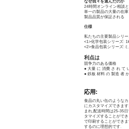
なぜ我々を選んだのか
24時間オンライン相談
単一の製品の大量の在庫
製品品質が保証される
仕様
私たちの主要製品シリー
<1>化学包装シリーズ: 1
<2>食品包装シリーズ:
利点は
競争力のある価格
● 大量 に 消費 さ れ て
● 鉄板 材料 の 製造 者 
応用:
食品の丸い缶のようなカ
にカスタマイズできます.
まれ,配送時間は25-3
タマイズすることができます,
で印刷することができま
するのに理想的です.