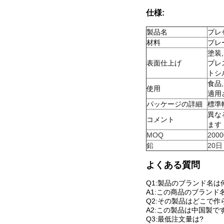
仕様:
製品名
プレ
材料
プレ
塗装
表面仕上げ
プレ
トシ
食品
使用
適用
パッケージの詳細
標準
異な
コメント
ます
MOQ
200
鉛
20日
よくある質問
Q1:製品のブランド名は
A1:この商品のブランド
Q2:その製品はどこで作
A2:この製品は中国製です
Q3:最低注文量は?