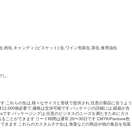
肉缶,キャンディ (ビスケット) 缶,ワイン包装缶,茶缶,食用油缶
やし,
す.これらの缶は,様々なサイズと形状で提供され,任意の製品に合うよう
12,000個必要で,価格は交渉可能です.パッケージの詳細には,紙箱が含
0pcsです.パッケージングは,任意のビジネスのニーズを満たすためにカス
れることができます.リード時間は通常,20〜30日です.CMYK/Pantone色
できます.これらのカスタムチナ缶は,海藻などの商品や他の食品を包装