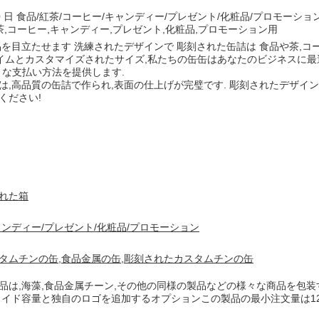
30 日 食品/紅茶/コーヒー/キャンディー/プレゼント/化粧品/プロモーショ
茶,コーヒー,キャンディー,プレゼント,化粧品,プロモーション用
を目立たせます 洗練されたデザインで 彫刻された缶詰は 食品や茶,コ
タイムとカスタマイズされたサイズ,私たちの缶缶はあなたのビジネスに最適
様々な支払い方法を提供します.
,高品質の缶詰で作られ,表面の仕上げが完璧です. 彫刻されたデザイン
ください!
された箱
ャンディー/プレゼント/化粧品/プロモーション
スタムチンの缶,食品金属の缶,彫刻されたカスタムチンの缶
品は,海藻,食品金属チーン,その他の同様の製品などの様々な商品を包装
イド容量と独自のロゴを追加するオプションこの製品の最小注文量は12000p