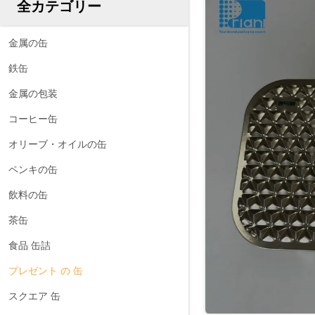
全カテゴリー
金属の缶
鉄缶
金属の包装
コーヒー缶
オリーブ・オイルの缶
ペンキの缶
飲料の缶
茶缶
食品 缶詰
プレゼント の 缶
スクエア 缶