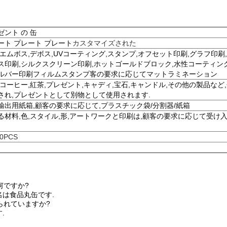
ゼント の 缶
ート プレート プレート
カスタマイズされた
,エムボス,デボス,UVコーティング,スタンプ,オフセット印刷,グラフ印刷
ス印刷,シルクスクリーン印刷,ホットゴールドブロック,水性コーティング
ルバー印刷フィルムスタンプ客の要求に応じてマットラミネーション
,コーヒー,紅茶,プレゼント,キャディ,宝石,キャンドル,その他の製品など
され,プレゼントとして別物として使用されます.
輸出用紙箱,顧客の要求に応じて,プラスチック袋/分割器/紙箱
る材料,色,スタイル,形,アートワークと印刷は,顧客の要求に応じて受け
00PCS
何ですか?
名は食品丸缶です.
られていますか?
.