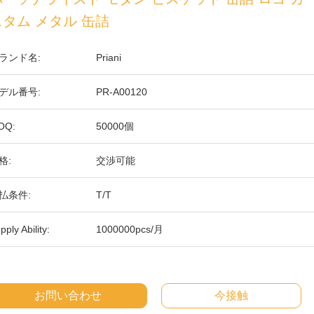
スタム メタル 缶詰
ランド名:
Priani
デル番号:
PR-A00120
OQ:
50000個
格:
交渉可能
払条件:
T/T
pply Ability:
1000000pcs/月
お問い合わせ
今接触