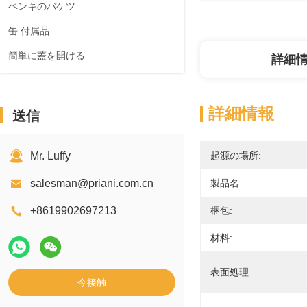
ペンキのバケツ
缶 付属品
簡単に蓋を開ける
詳細
詳細情報
送信
Mr. Luffy
起源の場所:
salesman@priani.com.cn
製品名:
+8619902697213
梱包:
材料:
表面処理:
今接触