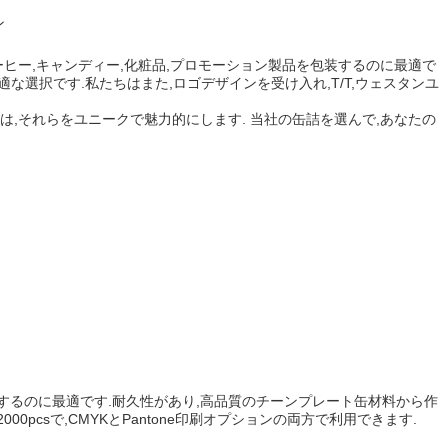
ン
ーヒー,キャンディー,化粧品,プロモーション製品を包装するのに最適で
な選択です.私たちはまた,ロゴデザインを受け入れ,T/T,ウェスタンユ
は,それらをユニークで魅力的にします. 当社の缶詰を選んで,あなたの
するのに最適です.耐久性があり,高品質のチーンプレート缶材料から作
csで,CMYKとPantone印刷オプションの両方で利用できます.