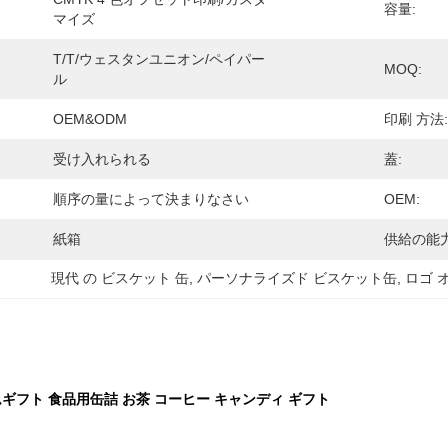
容量:
マイズ
T/T/ウェスタンユニオン/ペイパー
MOQ:
ル
OEM&ODM
印刷 方法:
受け入れられる
蓋:
順序の量によって決まりなさい
OEM:
紙箱
供給の能力
現代 の ビスケット 缶
, 
パーソナライズド ビスケット缶
, 
ロゴ 
ギフト 食品用缶詰 お茶 コーヒー キャンディ ギフト