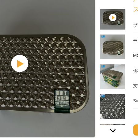
ブ
モ
M
価
支
Su