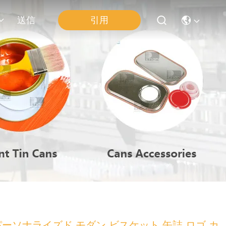
送信
引用
パーソナライズド モダン ビスケット 缶詰 ロゴ カ