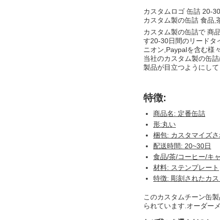
カスタムロゴ 缶詰 20-
カスタム製の缶詰 食品,
カスタム製の缶詰で 商品
す20-30日間のリード
ニオン,Paypalを含む
当社のカスタム製の缶詰は
製品が目立つようにして
特徴:
商品名: 定番缶詰
形:丸い
梱包: カスタマイズ
配送時間: 20~30日
食品/茶/コーヒー/キ
材料: ステンプレート
特徴: 彫刻されたカ
このカスタムチーン缶製
られています.オーダーメ