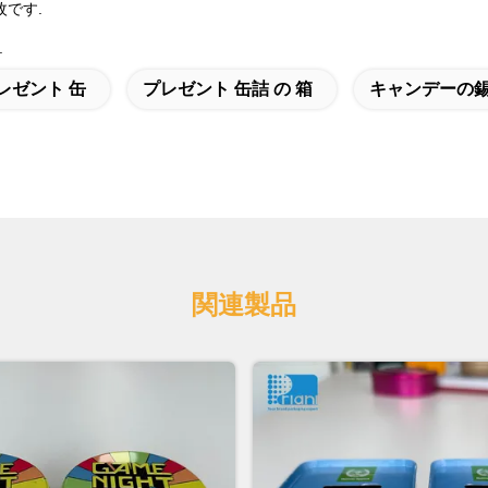
枚です.
.
レゼント 缶
プレゼント 缶詰 の 箱
キャンデーの
関連製品