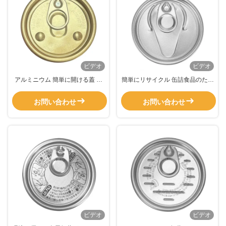
ビデオ
ビデオ
アルミニウム 簡単に開ける蓋 金
簡単にリサイクル 缶詰食品のため
属コーヒー缶蓋 丸い凸字の高さコ
のアルミ缶蓋を開け サンプル無料
ーヒー缶
お問い合わせ
お問い合わせ
ビデオ
ビデオ