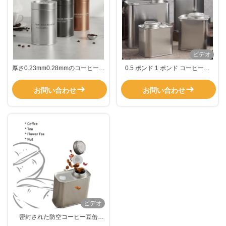
ビデオ
厚さ0.23mm0.28mmのコーヒー缶
0.5 ポンド 1 ポンド コーヒー缶
は,コーヒー貯蔵とパッケージング
500G バルブ付き金属方形缶
ソリューションのために理想的で
お問い合わせ
お問い合わせ
す.
ビデオ
密封された防空コーヒー豆缶
250g-500g スクリュートップ金属