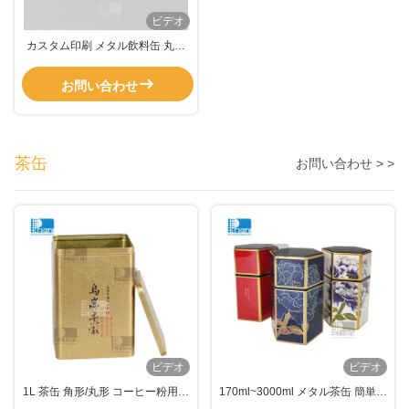
ビデオ
カスタム印刷 メタル飲料缶 丸い
空き食品缶 軟い缶
お問い合わせ
茶缶
お問い合わせ > >
ビデオ
ビデオ
1L 茶缶 角形/丸形 コーヒー粉用の
170ml~3000ml メタル茶缶 簡単に
マッチャ缶
開ける蓋付きのカスタム印刷茶缶