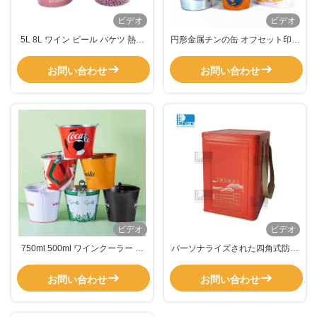
ビデオ
ビデオ
5L 8L ワイン ビール バケツ 熱付
円形金属チンの缶 オフセット印刷
大型 チン アイス バケツ 0.25mm
金属塗料バケツ 0.23mm厚さ
厚さ
お問い合わせ
お問い合わせ
ビデオ
ビデオ
750ml 500ml ワインクーラー 氷
パーソナライズされた四角式防空
のバケツ 金属のシャンパンバケツ
茶葉缶 立方形 彫刻式包装箱
防腐
お問い合わせ
お問い合わせ