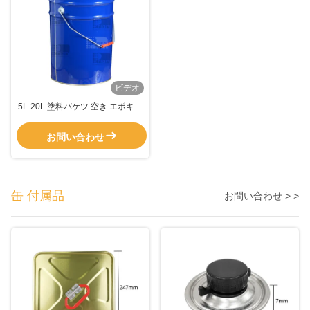
ビデオ
5L-20L 塗料バケツ 空き エポキシ
タイル 金属ハンドル付き 粘土密
封剤
お問い合わせ
缶 付属品
お問い合わせ > >