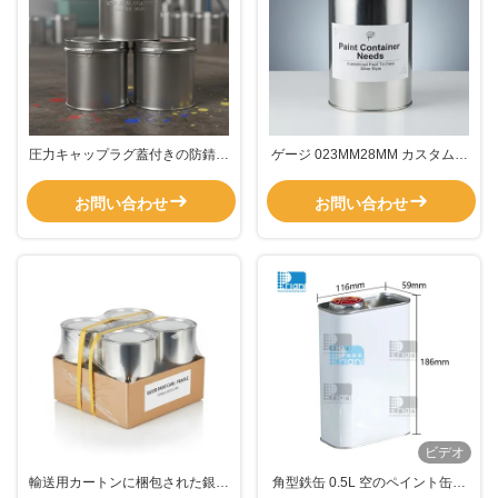
圧力キャップラグ蓋付きの防錆ペ
ゲージ 023MM28MM カスタムペ
イント缶、耐久性のある産業用包
イント缶 シルバー スタイル ラグ
装と安全な保管オプションを提供
蓋 プレッシャーキャップ付き ペ
お問い合わせ
お問い合わせ
イント容器用
ビデオ
輸送用カートンに梱包された銀色
角型鉄缶 0.5L 空のペイント缶、