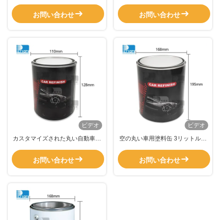
塗料缶、安全な取り扱いと配送プ
モーター用オイル潤滑剤ブリキバ
ロセスをサポートするPEフィルム
ケツ
お問い合わせ
お問い合わせ
ビデオ
ビデオ
カスタマイズされた丸い自動車塗
空の丸い車用塗料缶 3リットルの
料缶 蓋付きの金属塗料缶
金属塗料缶
お問い合わせ
お問い合わせ