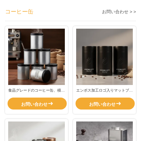
コーヒー缶
お問い合わせ > >
食品グレードのコーヒー缶、積み
エンボス加工ロゴ入りマットブラ
重ね可能で気密性の高い容器、優
ックデザインの円筒形コーヒー缶
れた保護と鮮度保持を提供するコ
コーヒー包装や消費者の魅力に最
お問い合わせ
お問い合わせ
ーヒー用
適