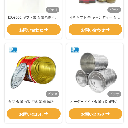
ビデオ
ビデオ
ISO9001 ギフト缶 金属包装 クッ
4色 ギフト 缶 キャンディー 金属
キー缶 貯蔵容器
包装 チョコレート 0.28mm 2本缶
お問い合わせ
お問い合わせ
ビデオ
ビデオ
食品 金属 包装 空き 海鮮 缶詰 包
オーダーメイド金属包装 矩形/丸
装 オーダーメイド
い缶詰 食品缶詰 12オンス
お問い合わせ
お問い合わせ