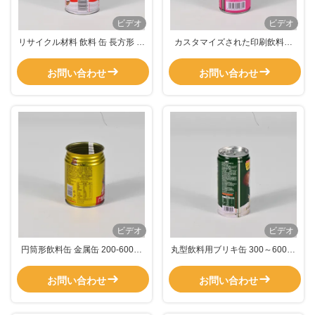
ビデオ
ビデオ
リサイクル材料 飲料 缶 長方形 パ
カスタマイズされた印刷飲料缶
ッケージング 缶
200-600ml容量 円筒形
お問い合わせ
お問い合わせ
ビデオ
ビデオ
円筒形飲料缶 金属缶 200-600ml
丸型飲料用ブリキ缶 300～600ml
容量 0.23mm 厚さ
ドリンク用ブリキ缶 防水容器
お問い合わせ
お問い合わせ