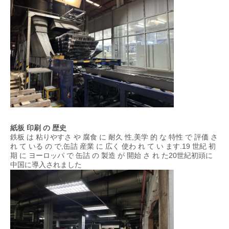
紙板 印刷 の 歴史
鉄板 は 粘りやすさ や 腐食 に 耐久 性,美学 的 な 特性 で 評価 さ
れ て いる の で,缶詰 産業 に 広く 使わ れ て い ます.19 世紀 初
期 に ヨーロッパ で 缶詰 の 製造 が 開始 さ れ た20世紀初頭に
中国に導入されました