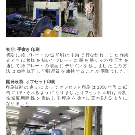
初期: 手書き 印刷
初期 に 紙 プレート の 缶 印刷 は 手動 で 行なわ れ まし た.作業
者 たち は 模様 を 描いた プレート に 墨 を 塗り,その 後 圧力 を
通し て 紙 プレート の 表面 に デザイン を 移し まし た.この 方
法 は 効率 低下 し,印刷 品質 を 維持 する こと が 困難 でし た.
開発段階: オフセット印刷
印刷技術 の 進歩 に よっ て,オフセット 印刷 は 1950 年代 に 紙
缶 に 用い られる よう に なり まし た.オフセット 印刷 は 簡素
性,速度,明瞭 性 を 提供 し,手 印刷 を 徐々に 置き換える よう に
なり まし た.