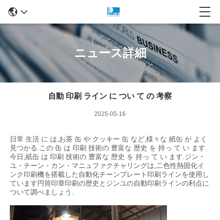
ニュース詳細
自動 印刷 ライン に つい て の 考察
2025-05-16
日常 生活 に は,お茶 缶 や クッキー 缶 など,様々な 紙缶 が よく
見つかる.この 缶 は 印刷 技術の 豊富な 歴史 を 持っ て い ます.
今日,紙缶 は 印刷 技術の 豊富な 歴史 を 持っ て い ます.ジン・
ユ・チーン・カン・マニュファクチャリングは,二色性熱固化イ
ンク印刷機を搭載した自動化チーンプレート印刷ラインを使用し
ています円筒印章印刷の歴史とジンユの自動印刷ラインの利点に
ついて調べましょう.